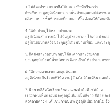
3. ไม่ต้องทำขอบหนาจึงให้มุมมองวิวที่กว้างกว่า
สำหรับประตูอลูมิเนียมกระจกนั้น ด้วยคุณสมบัติความ
เมื่อขอบบาง พื้นที่กระจกก็ย่อมมากขึ้น ส่งผลให้สัมผั
4. ใช้กับประตูได้หลากประเภท
อลูมิเนียมสามารถนำไปขึ้นรูปทรงต่าง ๆ ได้ง่าย ประก
อลูมิเนียมบานสวิง ประตูอลูมิเนียมบานเฟี้ยม และประตู
5. ติดตั้งและถอดประกอบได้สะดวกและง่ายดาย
ประตูอลูมิเนียมมีน้ำหนักเบา จึงขนย้ายได้อย่างสะดวก
6. ให้ความสวยงามและลุคทันสมัย
อลูมิเนียมเป็นโลหะที่ให้ความรู้สึกสไตล์โมเดิร์น แ
7. มีหลากสีสันให้เลือกเพื่อความลงตัวกับดีไซน์บ้าน
เรามักพบเห็นกรอบประตูอลูมิเนียมเป็นสีขาว สีดำ และสี
ลวดลายต่าง ๆ ได้ เช่น กรอบประตูอลูมิเนียมลายไม้ จึง