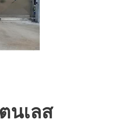
แตนเลส