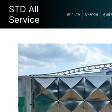
Skip
STD All
to
หน้าแรก
บทความ
ศูนย์
content
Service