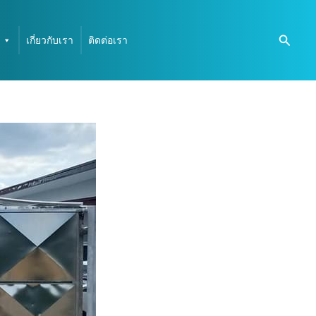
Searc
เกี่ยวกับเรา
ติดต่อเรา