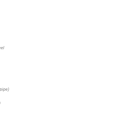
eel
pipe)
)