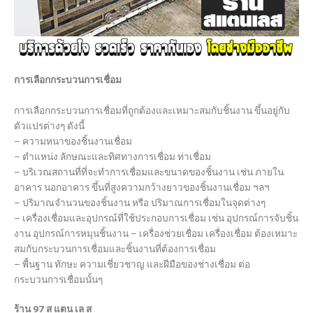
การเลือกกระบวนการเชื่อม
การเลือกกระบวนการเชื่อมที่ถูกต้องและเหมาะสมกับชิ้นงาน ขึ้นอยู่กับ
ตัวแปรต่างๆ ดังนี้
– ความหนาของชิ้นงานเชื่อม
– ตำแหน่ง ลักษณะและทิศทางการเชื่อม ท่าเชื่อม
– บริเวณสถานที่ที่จะทำการเชื่อมและขนาดของชิ้นงาน เช่น ภายใน
อาคาร นอกอาคาร ขึ้นที่สูงความกว้างยาวของชิ้นงานเชื่อม ฯลฯ
– ปริมาณจำนวนของชิ้นงาน หรือ ปริมาณการเชื่อมในจุดต่างๆ
– เครื่องเชื่อมและอุปกรณ์ที่ใช้ประกอบการเชื่อม เช่น อุปกรณ์การจับชิ้น
งาน อุปกรณ์การหมุนชิ้นงาน – เครื่องช่วยเชื่อม เครื่องเชื่อม ต้องเหมาะ
สมกับกระบวนการเชื่อมและชิ้นงานที่ต้องการเชื่อม
– พื้นฐาน ทักษะ ความเชี่ยวชาญ และฝีมือของช่างเชื่อม ต่อ
กระบวนการเชื่อมนั้นๆ
ร้าน 97 ส แตน เล ส