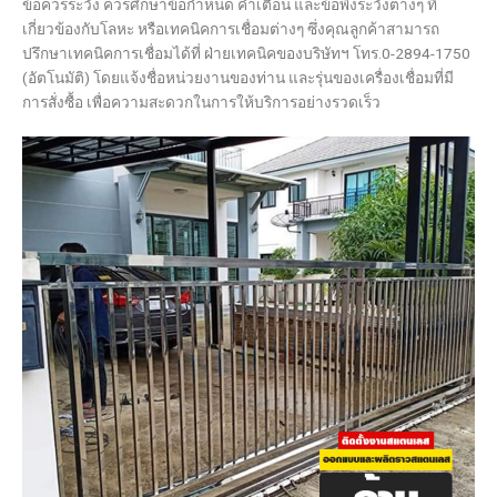
ข้อควรระวัง ควรศึกษาข้อกำหนด คำเตือน และข้อพึงระวังต่างๆ ที่
เกี่ยวข้องกับโลหะ หรือเทคนิคการเชื่อมต่างๆ ซึ่งคุณลูกค้าสามารถ
ปรึกษาเทคนิคการเชื่อมได้ที่ ฝ่ายเทคนิคของบริษัทฯ โทร.0-2894-1750
(อัตโนมัติ) โดยแจ้งชื่อหน่วยงานของท่าน และรุ่นของเครื่องเชื่อมที่มี
การสั่งซื้อ เพื่อความสะดวกในการให้บริการอย่างรวดเร็ว