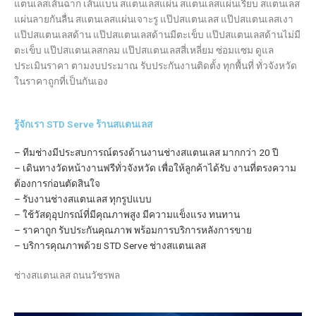
แตนเลสเส้นฉาก เส้นแบน สแตนเลสแผ่น สแตนเลสแผ่นเรียบ สแตนเลส
แผ่นลายกันลื่น สแตนเลสแผ่นเจาะรู แป๊ปสแตนเลส แป๊ปสแตนเลสเงา
แป๊ปสแตนเลสด้าน แป๊ปสแตนเลสด้านมีตะเข็บ แป๊ปสแตนเลสด้านไม่มี
ตะเข็บ แป๊ปสแตนเลสกลม แป๊ปสแตนเลสสี่เหลี่ยม ซ่อมแซม ดูแล
ประเมินราคา ตามงบประมาณ รับประกันงานติดตั้ง ทุกพื้นที่ ทั่วจังหวัด
ในราคาถูกที่เป็นกันเอง
รู้จักเรา STD Serve ร้านสแตนเลส
– ทีมช่างมีประสบการณ์ตรงด้านงานช่างสแตนเลส มากกว่า 20 ปี
– เดินทางวัดหน้างานฟรีทั่วจังหวัด เพื่อให้ลูกค้าได้รับ งานที่ตรงความ
ต้องการก่อนตัดสินใจ
– รับงานช่างสแตนเลส ทุกรูปแบบ
– ใช้วัสดุอุปกรณ์ที่มีคุณภาพสูง มีความแข็งแรง ทนทาน
– ราคาถูก รับประกันคุณภาพ พร้อมการบริการหลังการขาย
– บริการคุณภาพด้วย STD Serve ช่างสแตนเลส
ช่างสแตนเลส ถนนวัชรพล