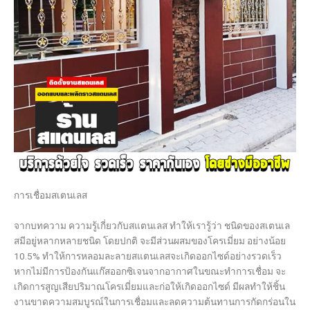
การเชื่อมสเตนเลส
จากบทความ ความรู้เกี่ยวกับสแตนเลส ทำให้เรารู้ว่า ชนิดของสเตนเล
สมีอยู่หลากหลายชนิด โดยปกติ จะมีส่วนผสมของโครเมี่ยม อย่างน้อย
10.5% ทำให้การหลอมละลายสแตนเลสจะเกิดออกไซด์อย่างรวดเร็ว
หากไม่มีการป้องกันแก๊สออกซิเจนจากอากาศในขณะทำการเชื่อม จะ
เกิดการสูญเสียปริมาณโครเมี่ยมและก่อให้เกิดออกไซด์ มีผลทำให้ชิ้น
งานขาดความสมบูรณ์ในการเชื่อมและลดความต้นทานการกัดกร่อนใน