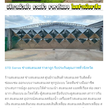
STD Serve ช่างสแตนเลส ราคาถูก รับประกันคุณภาพทั่วจังหวัด
ร้านสแตนเลส ช่างสแตนเลส ศูนย์รวมสินค้าสแตนเลส รับติดตั้ง
ซ่อมแซม ออกแบบงานสแตนเลส ทุกรูปแบบ โดยทีมช่างมืออาชีพ
ประสบการณ์สูง ออกแบบให้คำแนะนำ สแตนเลส แมททีเรียล ท่อ เพลา
ฉาก เส้นแบน อะใหล่โต๊ะ-ตู้สแตนเลส มือจับประตูสแตนเลส เสาราวกัน
ตก สแตนเลส อุปกรณ์สแตนเลสห้องน้ำ เครื่องครัวสแตนเลส สแตนเลส
เส้น สแตนเลสเส้นกลม สแตนเลสเส้นสี่เหลี่ยม สแตนเลสเส้นหกเหลี่ยม ส