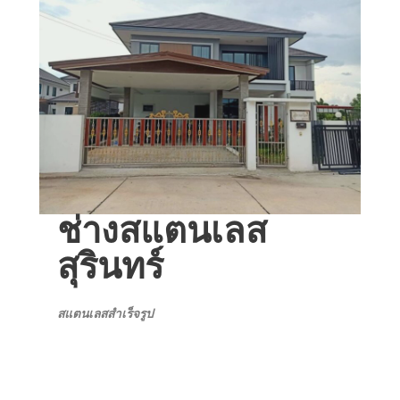
ช่างสแตนเลส
สุรินทร์
สแตนเลสสำเร็จรูป