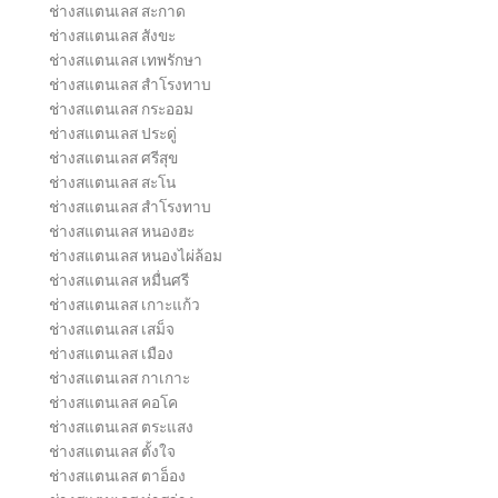
ช่างสแตนเลส สะกาด
ช่างสแตนเลส สังขะ
ช่างสแตนเลส เทพรักษา
ช่างสแตนเลส สำโรงทาบ
ช่างสแตนเลส กระออม
ช่างสแตนเลส ประดู่
ช่างสแตนเลส ศรีสุข
ช่างสแตนเลส สะโน
ช่างสแตนเลส สำโรงทาบ
ช่างสแตนเลส หนองฮะ
ช่างสแตนเลส หนองไผ่ล้อม
ช่างสแตนเลส หมื่นศรี
ช่างสแตนเลส เกาะแก้ว
ช่างสแตนเลส เสม็จ
ช่างสแตนเลส เมือง
ช่างสแตนเลส กาเกาะ
ช่างสแตนเลส คอโค
ช่างสแตนเลส ตระแสง
ช่างสแตนเลส ตั้งใจ
ช่างสแตนเลส ตาอ็อง