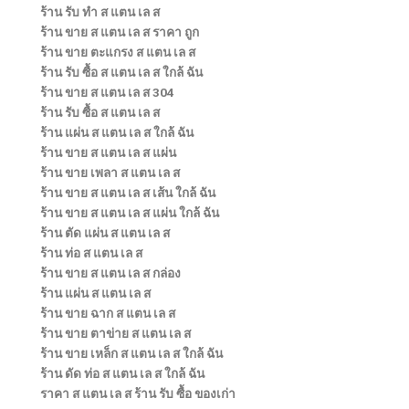
ร้าน รับ ทำ ส แตน เล ส
ร้าน ขาย ส แตน เล ส ราคา ถูก
ร้าน ขาย ตะแกรง ส แตน เล ส
ร้าน รับ ซื้อ ส แตน เล ส ใกล้ ฉัน
ร้าน ขาย ส แตน เล ส 304
ร้าน รับ ซื้อ ส แตน เล ส
ร้าน แผ่น ส แตน เล ส ใกล้ ฉัน
ร้าน ขาย ส แตน เล ส แผ่น
ร้าน ขาย เพลา ส แตน เล ส
ร้าน ขาย ส แตน เล ส เส้น ใกล้ ฉัน
ร้าน ขาย ส แตน เล ส แผ่น ใกล้ ฉัน
ร้าน ตัด แผ่น ส แตน เล ส
ร้าน ท่อ ส แตน เล ส
ร้าน ขาย ส แตน เล ส กล่อง
ร้าน แผ่น ส แตน เล ส
ร้าน ขาย ฉาก ส แตน เล ส
ร้าน ขาย ตาข่าย ส แตน เล ส
ร้าน ขาย เหล็ก ส แตน เล ส ใกล้ ฉัน
ร้าน ดัด ท่อ ส แตน เล ส ใกล้ ฉัน
ราคา ส แตน เล ส ร้าน รับ ซื้อ ของเก่า