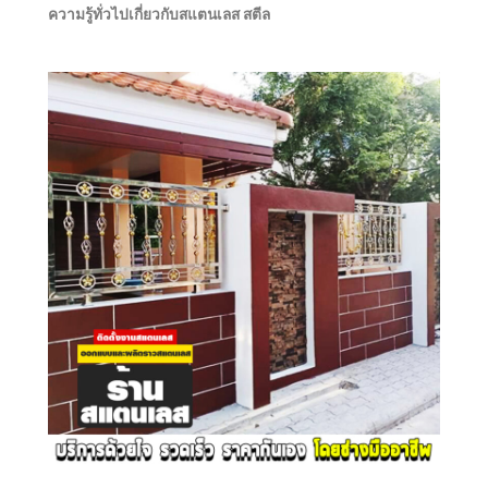
ความรู้ทั่วไปเกี่ยวกับสแตนเลส สตีล