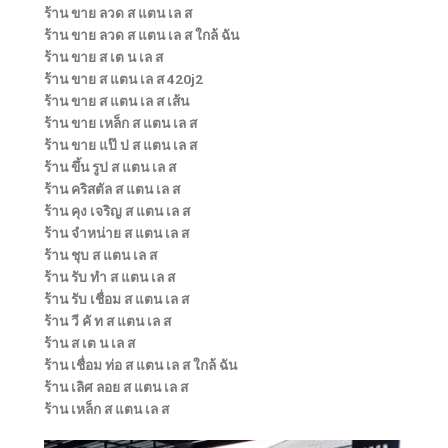
ร้าน ขาย ลวด ส แตน เล ส
ร้าน ขาย ลวด ส แตน เล ส ใกล้ ฉัน
ร้าน ขาย ส เต น เล ส
ร้าน ขาย ส แตน เล ส 420j2
ร้าน ขาย ส แตน เล ส เส้น
ร้าน ขาย เหล็ก ส แตน เล ส
ร้าน ขาย แป๊ ป ส แตน เล ส
ร้าน ขึ้น รูป ส แตน เล ส
ร้าน คริสตัล ส แตน เล ส
ร้าน คุง เจริญ ส แตน เล ส
ร้าน จำหน่าย ส แตน เล ส
ร้าน ชุบ ส แตน เล ส
ร้าน รับ ทํา ส แตน เล ส
ร้าน รับ เชื่อม ส แตน เล ส
ร้าน วี คั ท ส แตน เล ส
ร้าน ส เต น เล ส
ร้าน เชื่อม ท่อ ส แตน เล ส ใกล้ ฉัน
ร้าน เลิศ ลอย ส แตน เล ส
ร้าน เหล็ก ส แตน เล ส