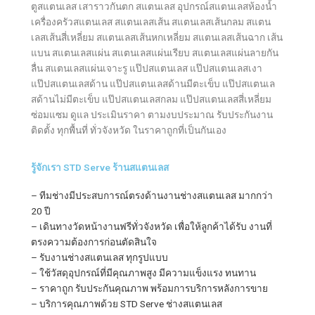
ตูสแตนเลส เสาราวกันตก สแตนเลส อุปกรณ์สแตนเลสห้องน้ำ
เครื่องครัวสแตนเลส สแตนเลสเส้น สแตนเลสเส้นกลม สแตน
เลสเส้นสี่เหลี่ยม สแตนเลสเส้นหกเหลี่ยม สแตนเลสเส้นฉาก เส้น
แบน สแตนเลสแผ่น สแตนเลสแผ่นเรียบ สแตนเลสแผ่นลายกัน
ลื่น สแตนเลสแผ่นเจาะรู แป๊ปสแตนเลส แป๊ปสแตนเลสเงา
แป๊ปสแตนเลสด้าน แป๊ปสแตนเลสด้านมีตะเข็บ แป๊ปสแตนเล
สด้านไม่มีตะเข็บ แป๊ปสแตนเลสกลม แป๊ปสแตนเลสสี่เหลี่ยม
ซ่อมแซม ดูแล ประเมินราคา ตามงบประมาณ รับประกันงาน
ติดตั้ง ทุกพื้นที่ ทั่วจังหวัด ในราคาถูกที่เป็นกันเอง
รู้จักเรา STD Serve ร้านสแตนเลส
– ทีมช่างมีประสบการณ์ตรงด้านงานช่างสแตนเลส มากกว่า
20 ปี
– เดินทางวัดหน้างานฟรีทั่วจังหวัด เพื่อให้ลูกค้าได้รับ งานที่
ตรงความต้องการก่อนตัดสินใจ
– รับงานช่างสแตนเลส ทุกรูปแบบ
– ใช้วัสดุอุปกรณ์ที่มีคุณภาพสูง มีความแข็งแรง ทนทาน
– ราคาถูก รับประกันคุณภาพ พร้อมการบริการหลังการขาย
– บริการคุณภาพด้วย STD Serve ช่างสแตนเลส