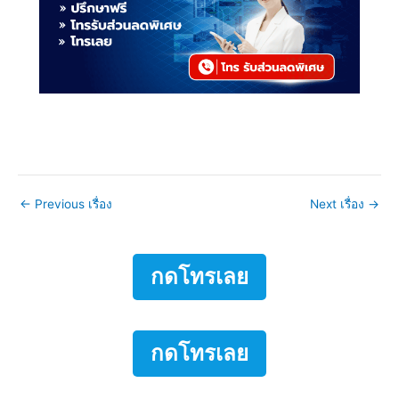
←
Previous เรื่อง
Next เรื่อง
→
กดโทรเลย
กดโทรเลย