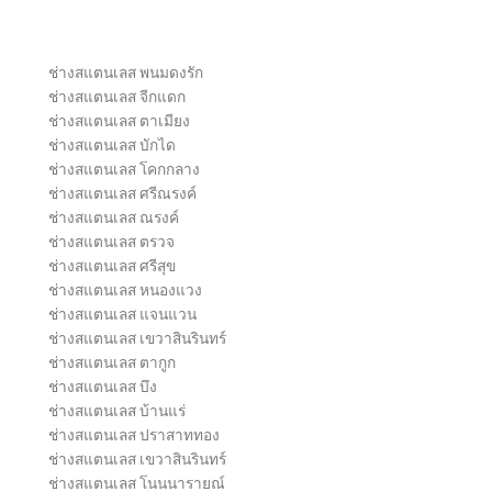
ช่างสแตนเลส พนมดงรัก
ช่างสแตนเลส จีกแดก
ช่างสแตนเลส ตาเมียง
ช่างสแตนเลส บักได
ช่างสแตนเลส โคกกลาง
ช่างสแตนเลส ศรีณรงค์
ช่างสแตนเลส ณรงค์
ช่างสแตนเลส ตรวจ
ช่างสแตนเลส ศรีสุข
ช่างสแตนเลส หนองแวง
ช่างสแตนเลส แจนแวน
ช่างสแตนเลส เขวาสินรินทร์
ช่างสแตนเลส ตากูก
ช่างสแตนเลส บึง
ช่างสแตนเลส บ้านแร่
ช่างสแตนเลส ปราสาททอง
ช่างสแตนเลส เขวาสินรินทร์
ช่างสแตนเลส โนนนารายณ์