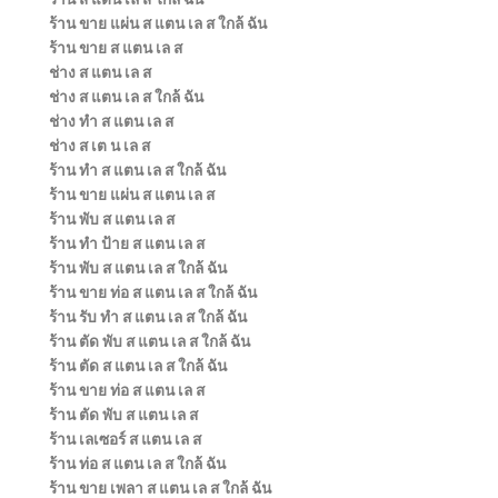
ร้าน ขาย แผ่น ส แตน เล ส ใกล้ ฉัน
ร้าน ขาย ส แตน เล ส
ช่าง ส แตน เล ส
ช่าง ส แตน เล ส ใกล้ ฉัน
ช่าง ทำ ส แตน เล ส
ช่าง ส เต น เล ส
ร้าน ทํา ส แตน เล ส ใกล้ ฉัน
ร้าน ขาย แผ่น ส แตน เล ส
ร้าน พับ ส แตน เล ส
ร้าน ทำ ป้าย ส แตน เล ส
ร้าน พับ ส แตน เล ส ใกล้ ฉัน
ร้าน ขาย ท่อ ส แตน เล ส ใกล้ ฉัน
ร้าน รับ ทํา ส แตน เล ส ใกล้ ฉัน
ร้าน ตัด พับ ส แตน เล ส ใกล้ ฉัน
ร้าน ตัด ส แตน เล ส ใกล้ ฉัน
ร้าน ขาย ท่อ ส แตน เล ส
ร้าน ตัด พับ ส แตน เล ส
ร้าน เลเซอร์ ส แตน เล ส
ร้าน ท่อ ส แตน เล ส ใกล้ ฉัน
ร้าน ขาย เพลา ส แตน เล ส ใกล้ ฉัน