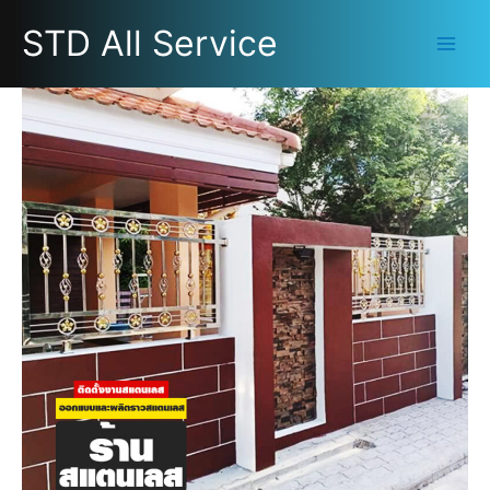
Skip
STD All Service
to
content