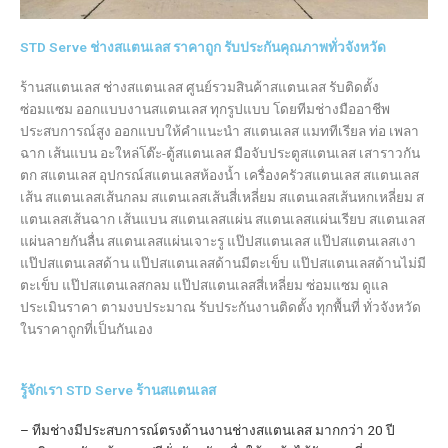
STD Serve ช่างสแตนเลส ราคาถูก รับประกันคุณภาพทั่วจังหวัด
ร้านสแตนเลส ช่างสแตนเลส ศูนย์รวมสินค้าสแตนเลส รับติดตั้ง
ซ่อมแซม ออกแบบงานสแตนเลส ทุกรูปแบบ โดยทีมช่างมืออาชีพ
ประสบการณ์สูง ออกแบบให้คำแนะนำ สแตนเลส แมททีเรียล ท่อ เพลา
ฉาก เส้นแบน อะใหล่โต๊ะ-ตู้สแตนเลส มือจับประตูสแตนเลส เสาราวกัน
ตก สแตนเลส อุปกรณ์สแตนเลสห้องน้ำ เครื่องครัวสแตนเลส สแตนเลส
เส้น สแตนเลสเส้นกลม สแตนเลสเส้นสี่เหลี่ยม สแตนเลสเส้นหกเหลี่ยม ส
แตนเลสเส้นฉาก เส้นแบน สแตนเลสแผ่น สแตนเลสแผ่นเรียบ สแตนเลส
แผ่นลายกันลื่น สแตนเลสแผ่นเจาะรู แป๊ปสแตนเลส แป๊ปสแตนเลสเงา
แป๊ปสแตนเลสด้าน แป๊ปสแตนเลสด้านมีตะเข็บ แป๊ปสแตนเลสด้านไม่มี
ตะเข็บ แป๊ปสแตนเลสกลม แป๊ปสแตนเลสสี่เหลี่ยม ซ่อมแซม ดูแล
ประเมินราคา ตามงบประมาณ รับประกันงานติดตั้ง ทุกพื้นที่ ทั่วจังหวัด
ในราคาถูกที่เป็นกันเอง
รู้จักเรา STD Serve ร้านสแตนเลส
– ทีมช่างมีประสบการณ์ตรงด้านงานช่างสแตนเลส มากกว่า 20 ปี