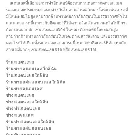
สเตนเลสที่เลือกเอามาทำฮีตเตอร์ต้องทนทานต่อการกัดกร่อน สเต
นเลสแต่ละประเภทจะแตกต่างกันไปตามส่วนผสมของโลหะ เช่น เกรดที่
มีโลหะผสมไม่สูง สามารถต้านทานต่อการกัดกร่อนในบรรยากาศทั่วไป
สเตนเลสเกรดนี้เหมาะกับฮีตเตอร์ที่ให้ความร้อนในอากาศหรือไม่มีการ
กัดกร่อนมากนัก เช่น สเตนเลส304 ในขณะที่เกรดที่มีโลหะผสมสูง
สามารถต้านทานการกัดกร่อนในกรด, ด่าง, สารละลาย และบรรยากาศ
คลอไรด์ได้เกือบทั้งหมด สเตนเลสเกรดนี้เหมาะกับฮีตเตอร์ที่ต้องทนกับ
สารเคมีมากๆ เช่น สเตนเลส 316 หรือ สเตนเลส 316L
ร้าน ส แตน เล ส
ร้าน ขาย ส แตน เล ส ใกล้ ฉัน
ร้าน ส แตน เล ส ใกล้ ฉัน
ร้าน ขาย แผ่น ส แตน เล ส ใกล้ ฉัน
ร้าน ขาย ส แตน เล ส
ช่าง ส แตน เล ส
ช่าง ส แตน เล ส ใกล้ ฉัน
ช่าง ทำ ส แตน เล ส
ช่าง ส เต น เล ส
ร้าน ทํา ส แตน เล ส ใกล้ ฉัน
ร้าน ขาย แผ่น ส แตน เล ส