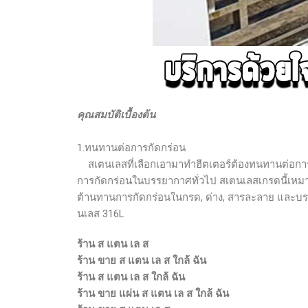
คุณสมบัติเบื้องต้น
1.ทนทานต่อการกัดกร่อน
สเตนเลสที่เลือกเอามาทำฮีตเตอร์ต้องทนทานต่อกา
การกัดกร่อนในบรรยากาศทั่วไป สเตนเลสเกรดนี้เหมา
ต้านทานการกัดกร่อนในกรด, ด่าง, สารละลาย และบรรย
นเลส 316L
ร้าน ส แตน เล ส
ร้าน ขาย ส แตน เล ส ใกล้ ฉัน
ร้าน ส แตน เล ส ใกล้ ฉัน
ร้าน ขาย แผ่น ส แตน เล ส ใกล้ ฉัน