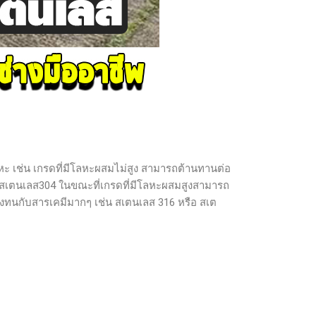
เช่น เกรดที่มีโลหะผสมไม่สูง สามารถต้านทานต่อ
น สเตนเลส304 ในขณะที่เกรดที่มีโลหะผสมสูงสามารถ
องทนกับสารเคมีมากๆ เช่น สเตนเลส 316 หรือ สเต