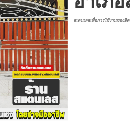
อำเภอส
สเตนเลสเพื่อการใช้งานของฮีต