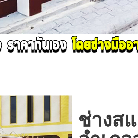
ช่างส