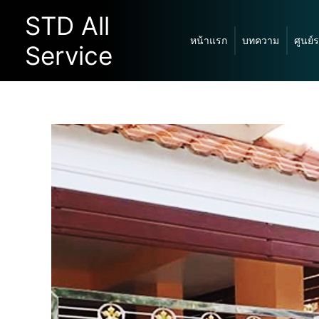
Skip
STD All
to
หน้าแรก
บทความ
ศูนย์
content
Service