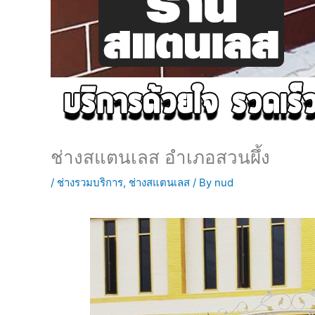
ช่างสแตนเลส อำเภอสวนผึ้ง
/
ช่างรวมบริการ
,
ช่างสแตนเลส
/ By
nud