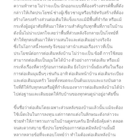
ความท้าทาย ไม่ว่าจะเป็น นักออกแบบที่ต้องสร้างสรรค์พื้นที่ดัง
กล่าวให้เกิดประโยชน์ ช่างผู้เชี่ยวชาญหรือบริษัทรับสร้างที่ต้อง
สร้างโครงสร้างส่วนต่อเติมให้แข็งแรงแม้มีพื้นที่จำกัด หรือแม้
กระทั่งผู้อยู่อาศัยที่หันมาให้ความสำคัญกับทุกพื้นที่ภายในบ้าน
ดังนั้นไม่น่าแปลกใจเลยว่าพื้นที่ส่วนหลังจึงกลายเป็นโจทย์ที่
ทำให้ทุกคนหันมาให้ความสนใจและต่อเติมอย่างจริงจัง
ซึ่งในโอกาสนี้ Homify จึงขออาสานำเสนอเรื่องราวที่เป็น
ประโยชน์ต่อการต่อเติมหลังบ้าน ไม่ว่าจะเป็น ข้อดี การใช้สอย
สามารถต่อเติมเป็นมุมใดได้บ้าง ตัวอย่างการต่อเติม หรือแม้
กระทั่งเรื่องที่ควรรู้ก่อนการต่อเติม ยิ่งไปกว่านั้นยังเสริมในเรื่อง
การต่อเติมมุมอื่นๆ เช่นกัน อาทิ ต่อเติมหน้าบ้าน ต่อเติมระเบียง
และต่อเติมมุมครัว โดยทั้งหมดจะเป็นต้นแบบและแรงบันดาล
ใจที่ดีให้กับทุกคนหรือผู้ที่กำลังมองหาการต่อเติมหลังบ้านได้นำ
ไปต่อฐานและเติมยอดให้กับบ้านของทุกคนดูน่าอยู่อาศัยขึ้น
ขึ้นชื่อว่าต่อเติมโดยเฉพาะส่วนหลังของบ้านแล้วนั้น แม้จะต้อง
ใช้เม็ดเงินในการลงทุน แต่การตกแต่งในลักษณะดังกล่าวจะ
ช่วยทำให้ภาพรวมภายในบ้านดูครบครัน อีกทั้งยังคุ้มค่า ตลอด
จนสะดวกสบาย ซึ่งประโยชน์ของการต่อเตมิหลังบ้านนั้นมี
หลากหลายข้อที่จะตอบโจทย์ว่า ทำไมต้องต่อเติมหลังบ้าน