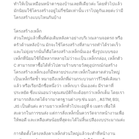
ทำให้เป็นเหมือนหน้าตาของบ้านเลยทีเดียวค่ะ โดยทั่วไปแล้ว
มักนิยมใช้โครงสร้างอยู่ไม่กี่ชนิดเท่านั้น เราไปดูกันเลยค่ะว่ามี
โครงสร้างแบบไหนกันบ้าง
โครงสร้างเหล็ก
ส่วนใหญ่แล้วพื้นที่ต่อเติมหลังคาอย่างบริเวณลานจอดรถ หรือ
ครัวด้านหลังบ้าน มักจะใช้โครงสร้างที่สามารถทำได้รวดเร็ว
และไม่ยุ่งยากนั่นก็คือโครงสร้างเหล็กนั่นเอง ซึ่งรูปแบบของ
เหล็กที่นิยมใช้ก็มีหลากหลายไม่ว่าจะเป็น เหล็กกล่อง, เหล็กตัว
C สามารถหาซื้อได้ทั่วไปตามร้านขายวัสดุอุปกรณ์ก่อสร้าง
โครงสร้างเหล็กเองก็มีหลายประเภท เหล็กในตลาดส่วนใหญ่
เป็นเหล็กรีดซ้ำ หมายถึงเหล็กที่ผ่านกระบวนการรีไซค์เคิลมา
แล้ว หรือเรียกอีกชื่อหนึ่งว่า เหล็กเบา นั่นเองค่ะ มีราคาที่
ประหยัด ซึ่งแน่นอนว่าคุณสมบัติก็จะด้อยกว่าเหล็กเต็ม โดยเรา
สามารถสังเกตได้จากมาตรฐานต่างๆเช่น มอก. , ASTM, BSI,
JIS เป็นต้นค่ะ ความยาวเหล็กทั่วไปจะอยู่ที่ 6 เมตร เพื่อให้
สะดวกในการขนส่ง แต่การสั่งเหล็กนั้นควรวัดจากหน้างานเพื่อ
ให้พอดี และเหลือเศษน้อยที่สุดจะได้ไม่สิ้นเปลืองงบประมาณค่ะ
การติดตั้งโครงหลังคาเหล็กส่วนใหญ่แล้วจะทำที่หน้างาน