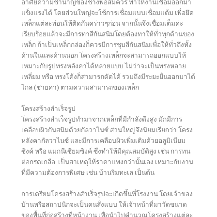
อาศัยความชำนาญของช่างพอสมควร ทำให้งานเชื่อมออกมา
แข็งแรงได้ โดยส่วนใหญ่จะใช้การเชื่อมแบบเชื่อมแต้ม เพื่อยึด
เหล็กแต่ละท่อนให้ติดกันคร่าวๆก่อน จากนั้นจึงเชื่อมเต็มค่ะ
เรียบร้อยแล้วจะมีการทาสีกันสนิมโดยต้องทาให้ทั่วทุกด้านของ
เหล็ก ถ้าเป็นเหล็กกล่องก็ควรมีการชุบสีกันสนิมเพื่อให้ทั่วถึงทั้ง
ด้านในและด้านนอก โครงสร้างเหล็กจะสามารถออกแบบให้
เหมาะกับรูปทรงหลังคาได้หลายแบบ ไม่ว่าจะเป็นทรงหลาย
เหลี่ยม หรือ ทรงโค้งก็สามารถดัดได้ รวมถึงมีระยะยื่นออกมาได้
ไกล (ชายคา) ตามความสามารถของเหล็ก
โครงสร้างสำเร็จรูป
โครงสร้างสำเร็จรูปทำมาจากเหล็กที่มีกำลังดึงสูง มักมีการ
เคลือบผิวกันสนิมด้วยกัลวาไนซ์ ส่วนใหญ่จึงนิยมเรียกว่า โครง
หลังคากัลวาไนซ์ และมีการเคลือบผิวเพิ่มเติมด้วยอลูมิเนียม
ซิงค์ หรือ แมกนีเซียมซิงค์ ซึ่งทำให้มีคุณสมบัติสูง เช่น การทน
ต่อกรดเกลือ เป็นสาเหตุให้ราคาแพงกว่านั้นเอง เหมาะกับงาน
ที่มีความต้องการพิเศษ เช่น บ้านริมทะเล เป็นต้น
การเตรียมโครงสร้างสำเร็จรูปจะเกิดขึ้นที่โรงงาน โดยเจ้าของ
บ้านหรือสถาปนิกจะเป็นคนสั่งแบบ ให้เจ้าหน้าที่มาวัดขนาด
ของพื้นที่ก่อสร้างที่หน้างาน เพื่อนำไปคำนวณโครงสร้างแต่ละ