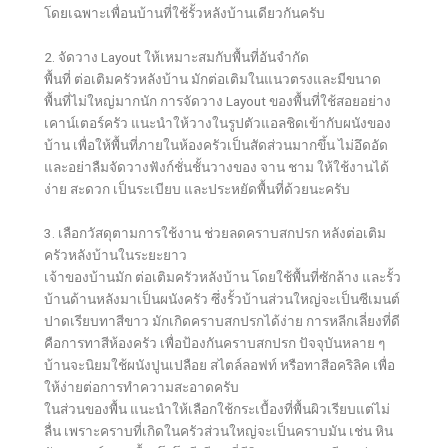
โดยเฉพาะเพื่อนบ้านที่ใช้รั้วหลังบ้านเดียวกันครับ
2. จัดวาง Layout ให้เหมาะสมกับพื้นที่อันจำกัด
พื้นที่ ต่อเติมครัวหลังบ้าน มักต่อเติมในแนวตรงและมีขนาด
พื้นที่ไม่ใหญ่มากนัก การจัดวาง Layout ของพื้นที่ใช้สอยอย่าง
เคาน์เตอร์ครัว แนะนำให้วางในรูปตัวแอลชิดเข้ากับผนังของ
บ้าน เพื่อให้พื้นที่ภายในห้องครัวเป็นสัดส่วนมากขึ้น ไม่อึดอัด
และอย่าลืมจัดวางฟังก์ชั่นชั้นวางของ จาน ชาม ให้ใช้งานได้
ง่าย สะดวก เป็นระเบียบ และประหยัดพื้นที่ด้วยนะครับ
3. เลือกวัสดุตามการใช้งาน ช่วยลดคราบสกปรก หลังต่อเติม
ครัวหลังบ้านในระยะยาว
เจ้าของบ้านมัก ต่อเติมครัวหลังบ้าน โดยใช้พื้นที่ซักล้าง และรั้ว
บ้านด้านหลังมาเป็นผนังครัว ซึ่งรั้วบ้านส่วนใหญ่จะเป็นซีเมนต์
ปาดเรียบทาสีขาว มักเกิดคราบสกปรกได้ง่าย การหลีกเลี่ยงที่ดี
คือการทาสีห้องครัว เพื่อป้องกันคราบสกปรก ปัจจุบันหลาย ๆ
บ้านจะนิยมใช้ผนังปูนเปลือย สไตล์ลอฟท์ หรือทาสีอคริลิค เพื่อ
ให้ง่ายต่อการทำความสะอาดครับ
ในส่วนของพื้น แนะนำให้เลือกใช้กระเบื้องที่พื้นผิวเรียบแต่ไม่
ลื่น เพราะคราบที่เกิดในครัวส่วนใหญ่จะเป็นคราบมัน เช่น หิน