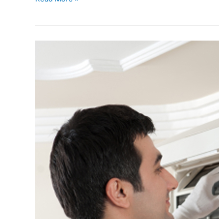
บริษัท
ล้าง
แอร์
โพธาราม